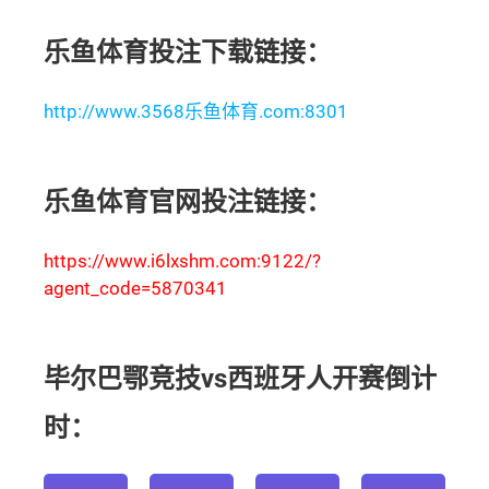
乐鱼体育投注下载链接：
http://www.3568乐鱼体育.com:8301
乐鱼体育官网投注链接：
https://www.i6lxshm.com:9122/?
agent_code=5870341
毕尔巴鄂竞技vs西班牙人开赛倒计
时：