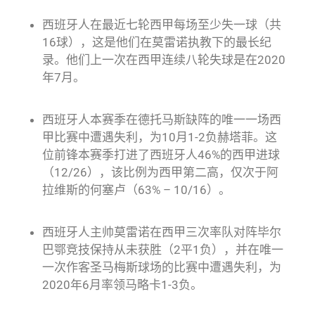
西班牙人在最近七轮西甲每场至少失一球（共
16球），这是他们在莫雷诺执教下的最长纪
录。他们上一次在西甲连续八轮失球是在2020
年7月。
西班牙人本赛季在德托马斯缺阵的唯一一场西
甲比赛中遭遇失利，为10月1-2负赫塔菲。这
位前锋本赛季打进了西班牙人46%的西甲进球
（12/26），该比例为西甲第二高，仅次于阿
拉维斯的何塞卢（63% – 10/16）。
西班牙人主帅莫雷诺在西甲三次率队对阵毕尔
巴鄂竞技保持从未获胜（2平1负），并在唯一
一次作客圣马梅斯球场的比赛中遭遇失利，为
2020年6月率领马略卡1-3负。