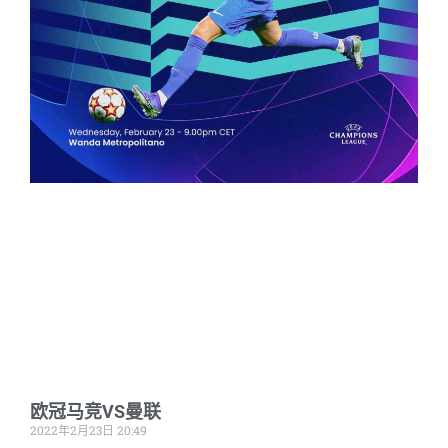
欧冠马竞VS曼联
2022年2月23日
20:49