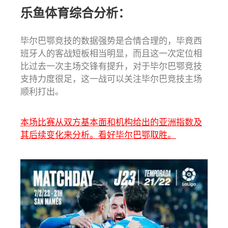
乐鱼体育综合分析：
毕尔巴鄂竞技的数据强势是合情合理的，毕竟西
班牙人的客战短板相当明显，而且这一次定位相
比过去一次主场交锋有提升，对于毕尔巴鄂竞技
支持力度很足，这一战可以关注毕尔巴竞技主场
顺利打出。
本场比赛从双方基本面和机构给出的亚洲指数及
其后续变
化来分析。看好毕尔巴鄂取胜。