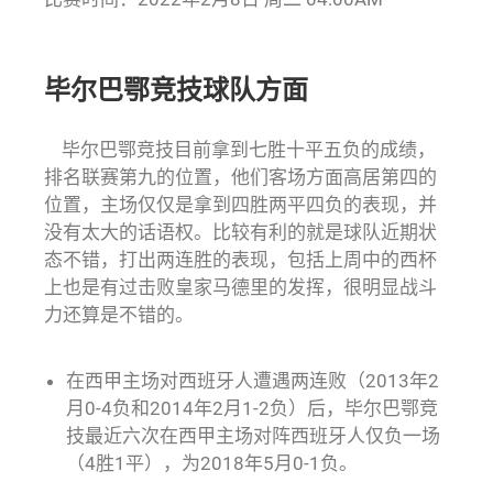
毕尔巴鄂竞技球队方面
毕尔巴鄂竞技目前拿到七胜十平五负的成绩，
排名联赛第九的位置，他们客场方面高居第四的
位置，主场仅仅是拿到四胜两平四负的表现，并
没有太大的话语权。比较有利的就是球队近期状
态不错，打出两连胜的表现，包括上周中的西杯
上也是有过击败皇家马德里的发挥，很明显战斗
力还算是不错的。
在西甲主场对西班牙人遭遇两连败（2013年2
月0-4负和2014年2月1-2负）后，毕尔巴鄂竞
技最近六次在西甲主场对阵西班牙人仅负一场
（4胜1平），为2018年5月0-1负。