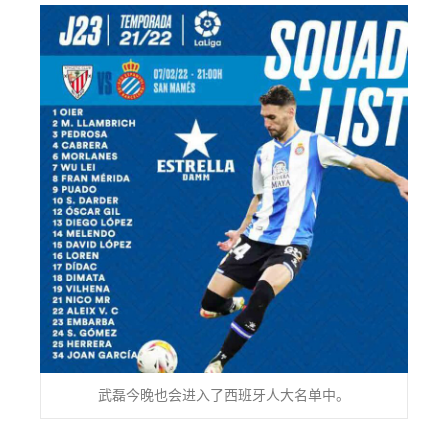
武磊今晚也会进入了西班牙人大名单中。