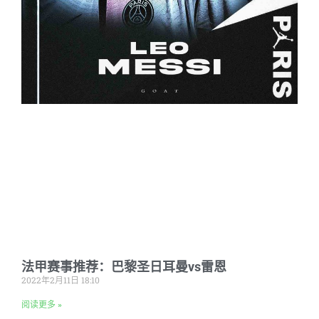
法甲赛事推荐：巴黎圣日耳曼vs雷恩
2022年2月11日
18:10
阅读更多 »