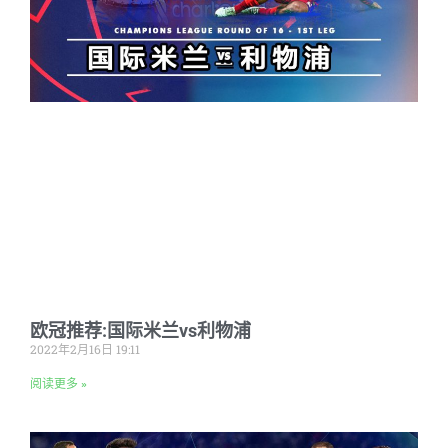
欧冠推荐:国际米兰vs利物浦
2022年2月16日
19:11
阅读更多 »