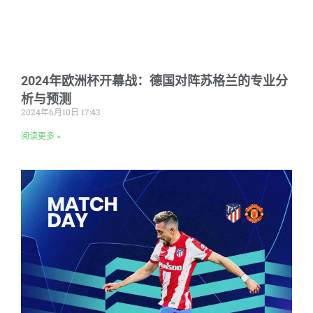
2024年欧洲杯开幕战：德国对阵苏格兰的专业分
析与预测
2024年6月10日
17:43
阅读更多 »